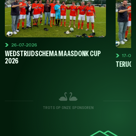
26-07-2026
WEDSTRIJDSCHEMA MAASDONK CUP
17-06
2026
TERUGB
TROTS OP ONZE SPONSOREN