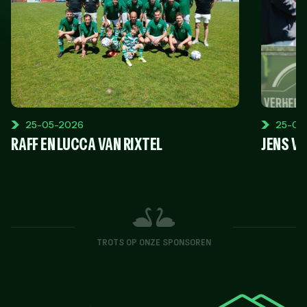
25-05-2026
25-04
RAFF EN LUCCA VAN RIXTEL
JENS V
TROTS OP ONZE SPONSOREN