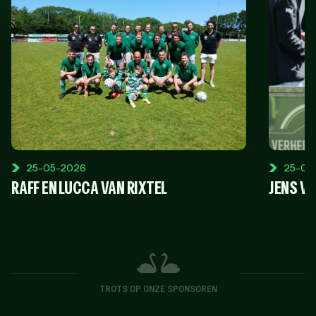
25-05-2026
25-04
RAFF EN LUCCA VAN RIXTEL
JENS V
TROTS OP ONZE SPONSOREN