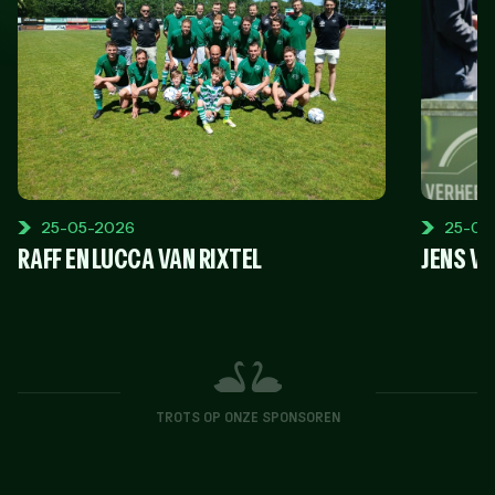
25-05-2026
25-04
RAFF EN LUCCA VAN RIXTEL
JENS V
TROTS OP ONZE SPONSOREN