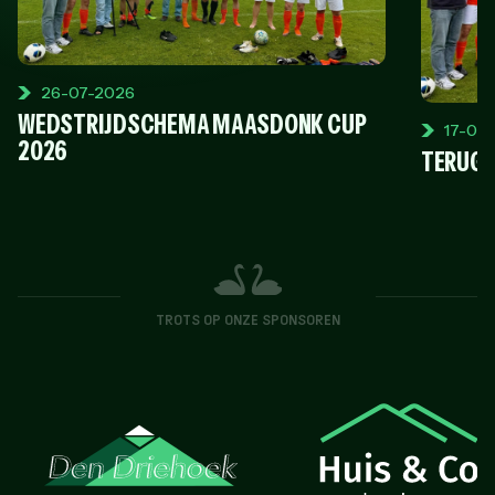
26-07-2026
WEDSTRIJDSCHEMA MAASDONK CUP
17-06
2026
TERUGB
TROTS OP ONZE SPONSOREN