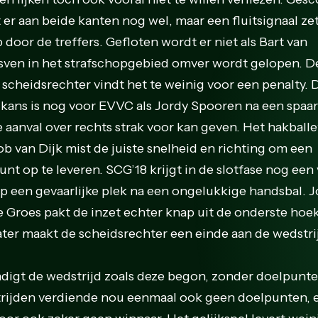
 er aan beide kanten nog wel, maar een fluitsignaal ze
 door de treffers. Gefloten wordt er niet als Bart van
sven in het strafschopgebied omver wordt gelopen. D
 scheidsrechter vindt het te weinig voor een penalty. 
 kans is nog voor EVVC als Jordy Spooren na een spa
 aanval over rechts strak voor kan geven. Het hakballe
ob van Dijk mist de juiste snelheid en richting om een
nt op te leveren. SCG’18 krijgt in de slotfase nog een 
op een gevaarlijke plek na een ongelukkige handsbal. 
e Groes pakt de inzet echter knap uit de onderste hoek
later maakt de scheidsrechter een einde aan de wedstri
ndigt de wedstrijd zoals deze begon, zonder doelpunt
rijden verdiende nou eenmaal ook geen doelpunten, 