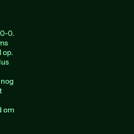
 0-0.
ams
 op.
dus
 nog
t
jd om