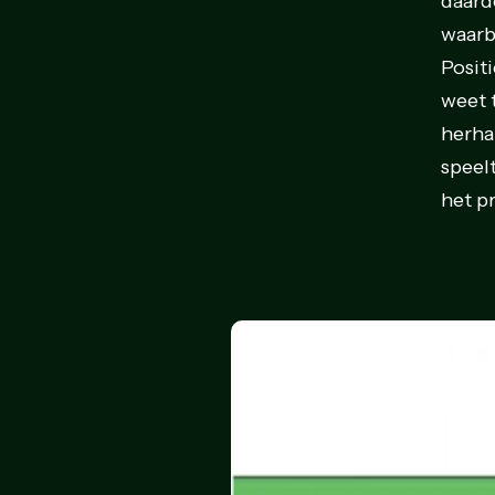
daard
waarb
Posit
weet 
herha
speel
het p