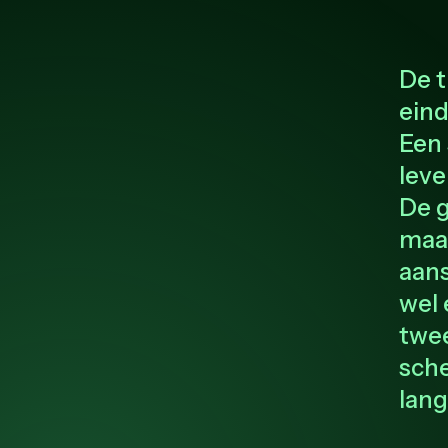
De 
eind
Een 
leve
De g
maak
aans
wel 
twee
sche
lang