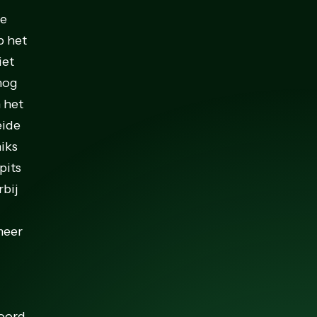
de
p het
iet
 nog
 het
eide
iks
pits
rbij
meer
coord