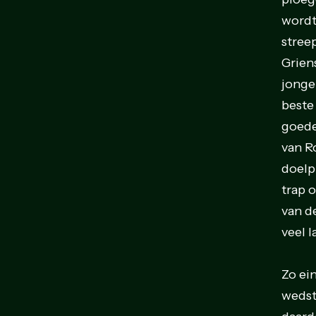
wordt
streep
Grien
jonge
beste
goede
van R
doelpu
trap 
van d
veel 
Zo ei
wedst