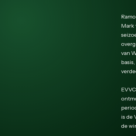
Ramon
Mark 
seizo
overg
van W
basis
verde
EVVC 
ontmo
perio
is de 
de wi