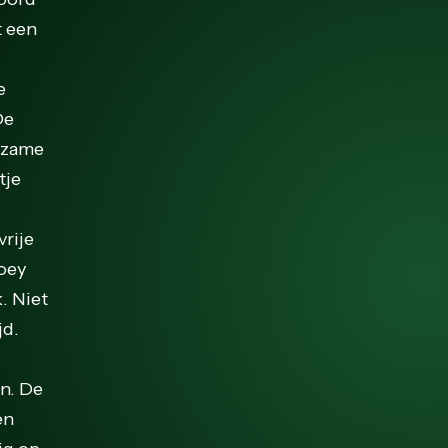
t een
e
De
arzame
tje
vrije
Joey
. Niet
jd.
en. De
en