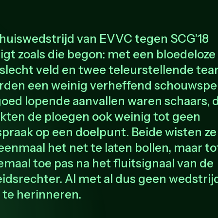
thuiswedstrijd van EVVC tegen SCG’18
igt zoals die begon: met een bloedeloze
slecht veld en twee teleurstellende te
rden een weinig verheffend schouwspel
oed lopende aanvallen waren schaars, 
ten de ploegen ook weinig tot geen
praak op een doelpunt. Beide wisten ze
eenmaal het net te laten bollen, maar to
maal toe pas na het fluitsignaal van de
idsrechter. Al met al dus geen wedstri
 te herinneren.