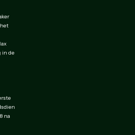
aker
 het
Max
 in de
erste
dsdien
18 na