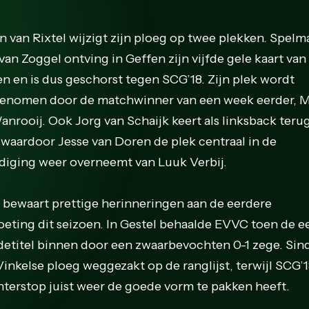
 van Rixtel wijzigt zijn ploeg op twee plekken. Spelm
van Zoggel ontving in Geffen zijn vijfde gele kaart van
en en is dus geschorst tegen SCG’18. Zijn plek wordt
enomen door de matchwinner van een week eerder, 
anrooij. Ook Jorg van Schaijk keert als linksback terug
, waardoor Jesse van Doren de plek centraal in de
diging weer overneemt van Luuk Verbij.
bewaart prettige herinneringen aan de eerdere
eting dit seizoen. In Gestel behaalde EVVC toen de e
detitel binnen door een zwaarbevochten 0-1 zege. Sin
Vinkelse ploeg weggezakt op de ranglijst, terwijl SCG’
nterstop juist weer de goede vorm te pakken heeft.