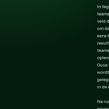
In te
teams
veld 
om da
eens 
resul
teams
oplev
Guus 
wordt 
geleg
in de 
Na ru
ploeg