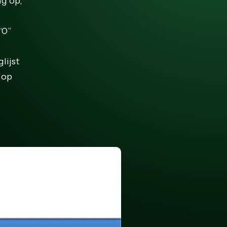
ig op,
“0”
lijst
 op