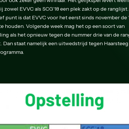
oor ook zeker geen winnaar. Het gelijkspel levert wein
ij zowel EVVC als SCG’18 een plek zakt op de ranglijst.
ief punt is dat EVVC voor het eerst sinds november de 
te houden. Volgende week mag het op een soort van
ling als het opnieuw tegen de nummer drie van de rang
t. Dan staat namelijk een uitwedstrijd tegen Haarsteeg
rogramma.