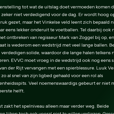
genstelling tot wat de uitslag doet vermoeden komen 
 zeker niet verdedigend voor de dag. Er wordt hoog o
druk gezet, maar het Vinkelse veld leent zich bepaald n
ar eens lekker onderuit te voetballen. Tel daarbij ook
het ontbreken van regisseur Mark van Zoggel bij op, en
taat is wederom een wedstrijd met veel lange ballen. B
 verdedigen solide, waardoor die lange halen telkens n
eren. EVVC moet vroeg in de wedstrijd ook nog eens s
van der Rijt vervangen met een spierblessure. Luuk Ve
zo al snel van zijn ligbed gehaald voor een rol als
enheidsspits. Veel noemenswaardigs gebeurt er niet 
eerste helft.
st zakt het spelniveau alleen maar verder weg. Beide
en lijken toch ook vooral niet te willen verliezen. Ges