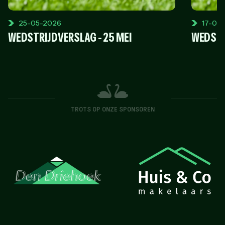
25-05-2026
17-05
WEDSTRIJDVERSLAG - 25 MEI
WEDSTR
TROTS OP ONZE SPONSOREN