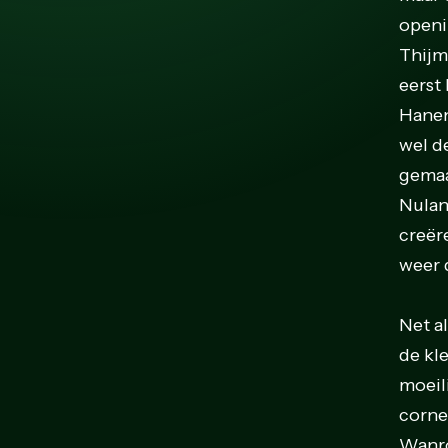
openi
Thijm
eerst
Hanen
wel d
gemaa
Nuland
creër
weer 
Net a
de kl
moeili
corne
Wanro