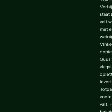
Verbij
staat
valt w
met e
weini
VInkel
opnie
Guus 
vlagsi
oplet
lever
Totda
voete
valt.
het z