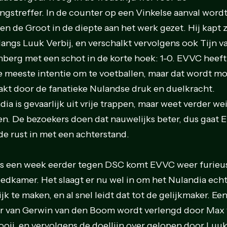
ngstreffer. In de counter op een Vinkelse aanval word
en de Groot in de diepte aan het werk gezet. Hij kapt 
 langs Luuk Verbij, en verschalkt vervolgens ook Tijn v
berg met een schot in de korte hoek: 1-0. EVVC heeft
e meeste intentie om te voetballen, maar dat wordt moe
kt door de fanatieke Nulandse druk en duelkracht.
ia is gevaarlijk uit vrije trappen, maar weet verder we
en. De bezoekers doen dat nauwelijks beter, dus gaat
de rust in met een achterstand.
ls een week eerder tegen DSC komt EVVC weer furieus
eedkamer. Het slaagt er nu wel in om het Nulandia ech
jk te maken, en al snel leidt dat tot de gelijkmaker. Ee
r van Gerwin van den Boom wordt verlengd door Max
oij, en vervolgens de doellijn over gelopen door Luu