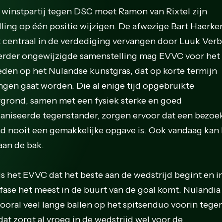
 winstpartij tegen DSC moet Ramon van Rixtel zijn
lling op één positie wijzigen. De afwezige Bart Haerke
 centraal in de verdediging vervangen door Luuk Verbi
erder ongewijzigde samenstelling mag EVVC voor het 
eden op het Nulandse kunstgras, dat op korte termijn
ngen gaat worden. Die al enige tijd opgebruikte
grond, samen met een fysiek sterke en goed
aniseerde tegenstander, zorgen ervoor dat een bezoe
d nooit een gemakkelijke opgave is. Ook vandaag ka
aan de bak.
is het EVVC dat het beste aan de wedstrijd begint en i
fase het meest in de buurt van de goal komt. Nulandia 
vooral veel lange ballen op het spitsenduo voorin tege
dat zorgt al vroeg in de wedstrijd wel voor de