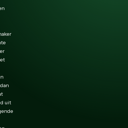
en
maker
hte
er
oet
en
 dan
at
d uit
lgende