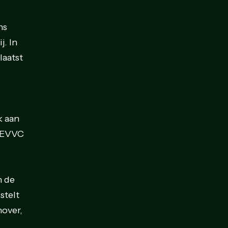
ns
j. In
laatst
k aan
n EVVC
n de
stelt
nover,