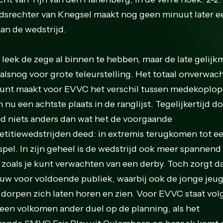
dsrechter van Knegsel maakt nog geen minuut later e
aan de wedstrijd.
leek de zege al binnen te hebben, maar de late gelijk
 alsnog voor grote teleurstelling. Het totaal onverwac
unt maakt voor EVVC het verschil tussen medekoplop
n nu een achtste plaats in de ranglijst. Tegelijkertijd d
d niets anders dan wat het de voorgaande
titiewedstrijden deed: in extremis terugkomen tot e
kspel. In zijn geheel is de wedstrijd ook meer spannend
 zoals je kunt verwachten van een derby. Toch zorgt d
uw voor voldoende publiek, waarbij ook de jonge jeug
 dorpen zich laten horen en zien. Voor EVVC staat vo
een volkomen ander duel op de planning, als het