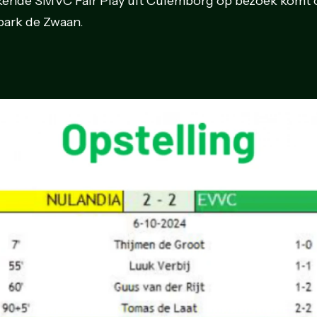
ende SMVC Fair Play uit Culemborg op bezoek komt 
park de Zwaan.