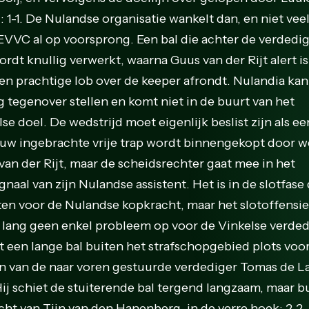
: 1-1. De Nulandse organisatie wankelt dan, en niet veel
 EVVC al op voorsprong. Een bal die achter de verdedi
ordt knullig verwerkt, waarna Guus van der Rijt alert is
en prachtige lob over de keeper afrondt. Nulandia kan
g tegenover stellen en komt niet in de buurt van het
se doel. De wedstrijd moet eigenlijk beslist zijn als ee
uw ingebrachte vrije trap wordt binnengekopt door w
van der Rijt, maar de scheidsrechter gaat mee in het
gnaal van zijn Nulandse assistent. Het is in de slotfase
ten voor de Nulandse kopkracht, maar het slotoffensie
t lang geen enkel probleem op voor de Vinkelse verded
t een lange bal buiten het strafschopgebied plots voo
n van de naar voren gestuurde verdediger Tomas de L
 Hij schiet de stuiterende bal tergend langzaam, maar b
icht van Tijn van den Hanenberg, in de verre hoek: 2-2.