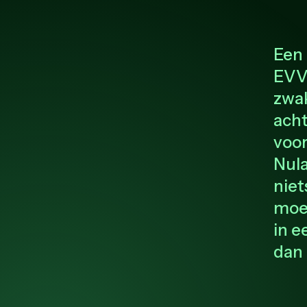
Een 
EVV
zwak
acht
voor
Nula
niet
moe
in e
dan 