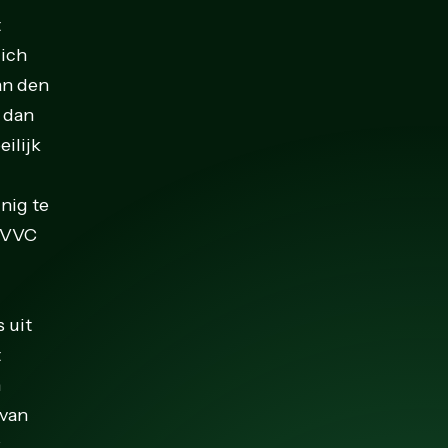
t
zich
an den
 dan
ilijk
inig te
 EVVC
 uit
t
n
 van
k