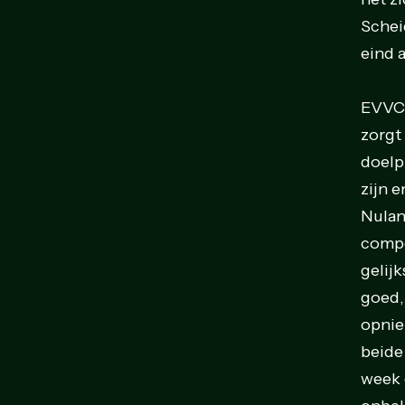
Schei
eind 
EVVC 
zorgt
doelp
zijn e
Nulan
compe
gelij
goed,
opnie
beide
week 