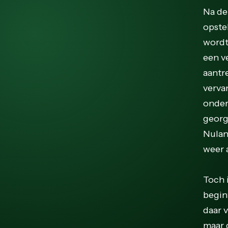
Na de
opste
wordt
een v
aantr
verva
onder
georg
Nulan
weer 
Toch 
begin
daar 
maar 