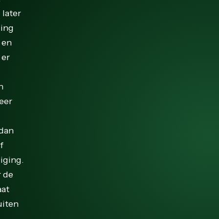
 later
ging
 en
 er
n
eer
 dan
f
iging.
r de
aat
uiten