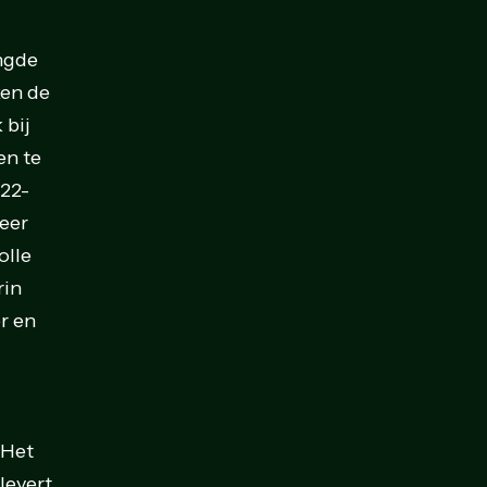
engde
ken de
 bij
en te
022-
weer
olle
rin
r en
 Het
levert