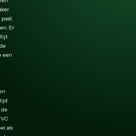
even
ker.
 paal,
en. Er
ijt
 de
e een
een
tijd
 de
EVVC
el als