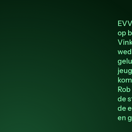
EVVC
op b
Vink
weds
gelu
jeug
kom
Rob 
de s
de e
en g