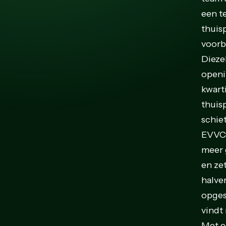
een t
thuis
voorb
Dieze
openi
kwarti
thuis
schie
EVVC 
meer 
en ze
halve
opges
vindt
Met e