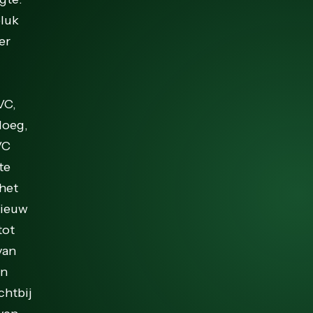
eluk
er
VC,
loeg,
VC
te
 het
nieuw
tot
van
en
chtbij