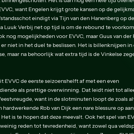
 binnengeschoten. Het is dan nog een hele tijd overl
EVVC, want Engelen krijgt grote kansen op de gelijkma
fstandsschot eindigt via Tijn van den Hanenberg op de
a Luuk Verbij net op tijd is om de rebound te voorkom
ook nog mogelijkheden voor EVVC, maar Guus van der R
 er niet in het duel te beslissen. Het is billenknijpen in
se, maar na behoorlijk wat extra tijd is de Vinkelse zeg
uit EVVC de eerste seizoenshelft af met een even
iende als prettige overwinning. Dat leidt niet tot all
feestvreugde, want in de slotminuten loopt de zoals al
 hardwerkende Rob van Dijk een nare blessure op aan
jn. Het is te hopen dat deze meevalt. Ook het spel van 
 weinig reden tot tevredenheid, want zowel qua veldsp