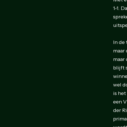
1-1. 
sprek
uitspe
In de
maar 
maar 
blijft
winne
wel d
is he
een V
der R
prima