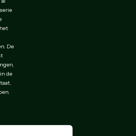
 al
 serie
e
 het
en. De
st
ingen,
 in de
taat,
oen.