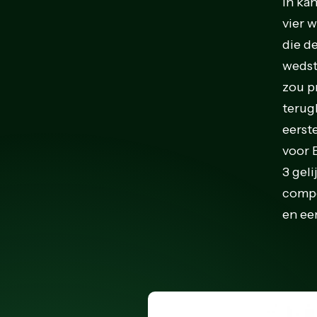
in ka
vier w
die d
wedst
zou pr
terugk
eerst
voor 
3 geli
compet
en ee