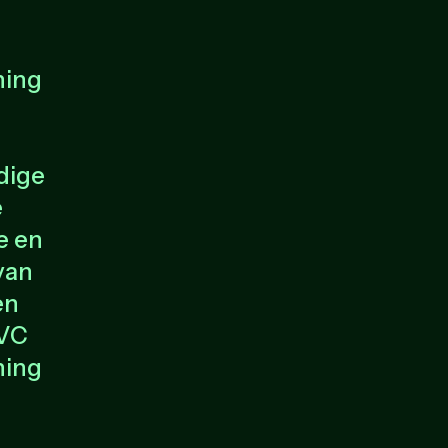
ning
odige
e
e en
van
en
VVC
ning