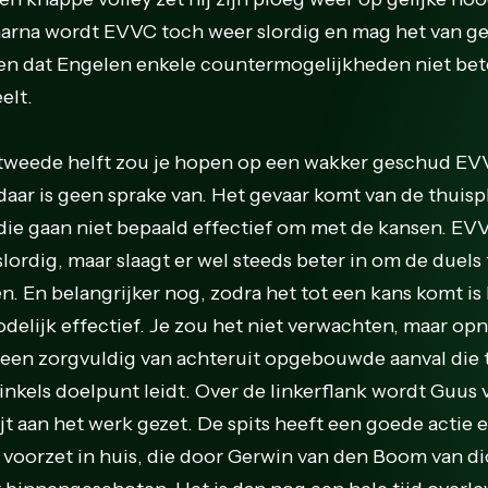
Daarna wordt EVVC toch weer slordig en mag het van g
en dat Engelen enkele countermogelijkheden niet bet
elt.
 tweede helft zou je hopen op een wakker geschud EV
daar is geen sprake van. Het gevaar komt van de thuisp
die gaan niet bepaald effectief om met de kansen. EV
 slordig, maar slaagt er wel steeds beter in om de duels 
n. En belangrijker nog, zodra het tot een kans komt is
odelijk effectief. Je zou het niet verwachten, maar op
t een zorgvuldig van achteruit opgebouwde aanval die 
inkels doelpunt leidt. Over de linkerflank wordt Guus 
ijt aan het werk gezet. De spits heeft een goede actie 
 voorzet in huis, die door Gerwin van den Boom van di