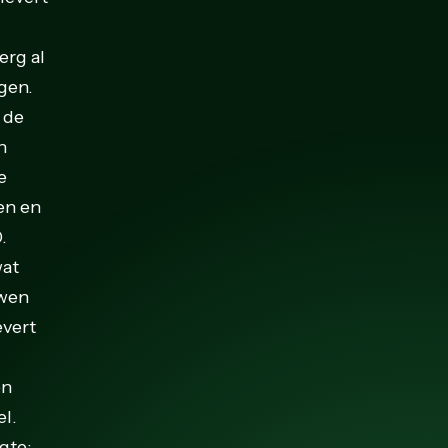
erg al
gen.
 de
n
e
en en
.
wat
uwen
evert
en
el.
gte: