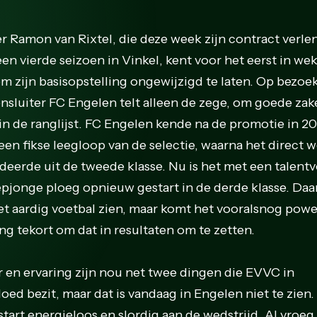
er Ramon van Rixtel, die deze week zijn contract verl
een vierde seizoen in Vinkel, kent voor het eerst in we
om zijn basisopstelling ongewijzigd te laten. Op bezoek
nsluiter FC Engelen telt alleen de zege, om goede zak
in de ranglijst. FC Engelen kende na de promotie in 2
een fikse leegloop van de selectie, waarna het direct 
deerde uit de tweede klasse. Nu is het met een talentv
epjonge ploeg opnieuw gestart in de derde klasse. Daa
het aardig voetbal zien, maar komt het vooralsnog powe
ing tekort om dat in resultaten om te zetten.
 en ervaring zijn nou net twee dingen die EVVC in
oed bezit, maar dat is vandaag in Engelen niet te zien.
tart energieloos en slordig aan de wedstrijd. Al vroeg 