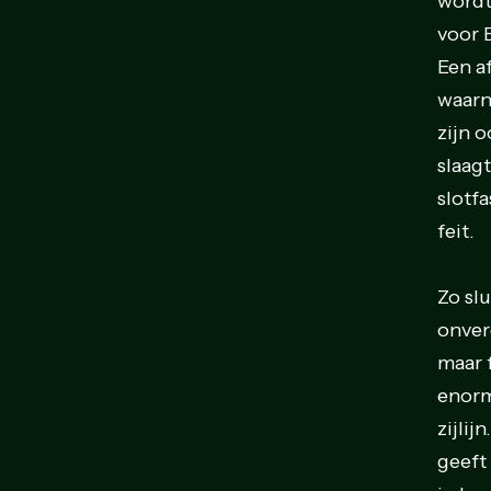
wordt
voor 
Een a
waarn
zijn 
slaagt
slotfa
feit.
Zo sl
onverd
maar 
enorm
zijli
geeft