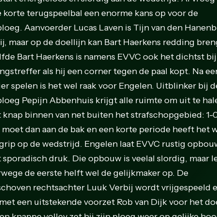
e korte terugspeelbal een enorme kans op voor de
ploeg. Aanvoerder Lucas Laven is Tijn van den Hanenb
ij, maar op de doellijn kan Bart Haerkens redding bren
lfde Bart Haerkens is namens EVVC ook het dichtst bij
ngstreffer als hij een corner tegen de paal kopt. Na ee
er spelen is het wel raak voor Engelen. Uitblinker bij d
ploeg Pepijn Abbenhuis krijgt alle ruimte om uit te hal
t knap binnen van net buiten het strafschopgebied: 1-0
moet dan aan de bak en een korte periode heeft het 
grip op de wedstrijd. Engelen laat EVVC rustig opbo
t sporadisch druk. Die opbouw is veelal slordig, maar l
rwege de eerste helft wel de gelijkmaker op. De
choven rechtsachter Luuk Verbij wordt vrijgespeeld 
 met een uitstekende voorzet Rob van Dijk voor het do
en knappe volley zet hij zijn ploeg weer op gelijke hoo