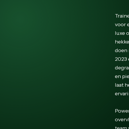
Train
voor 
luxe 
hekke
doen 
2023 
degra
en pi
laat 
ervar
Power
overvl
team s