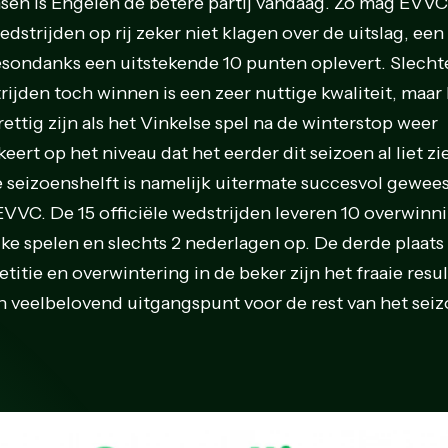
nsen is Engelen de betere partij vandaag. Zo mag EVVC
edstrijden op rij zeker niet klagen over de uitslag, een
esondanks een uitstekende 10 punten oplevert. Slecht
rijden toch winnen is een zeer nuttige kwaliteit, maar
ettig zijn als het Vinkelse spel na de winterstop weer
eert op het niveau dat het eerder dit seizoen al liet zi
e seizoenshelft is namelijk uitermate succesvol gewee
EVVC. De 15 officiële wedstrijden leveren 10 overwinn
jke spelen en slechts 2 nederlagen op. De derde plaats
itie en overwintering in de beker zijn het fraaie resul
n veelbelovend uitgangspunt voor de rest van het seiz