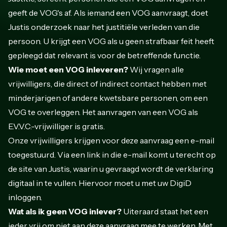
geeft de VOG's af. Als iemand een VOG aanvraagt, doet
Justis onderzoek naar het justitiële verleden van die
persoon. U krijgt een VOG als u geen strafbaar feit heeft
gepleegd dat relevant is voor de betreffende functie.
Wie moet een VOG inleveren?
Wij vragen alle
vrijwilligers, die direct of indirect contact hebben met
minderjarigen of andere kwetsbare personen, om een
VOG te overleggen. Het aanvragen van een VOG als
E.V.V.C.-vrijwilliger is gratis.
Onze vrijwilligers krijgen voor deze aanvraag een e-mail
toegestuurd. Via een link in die e-mail komt u terecht op
de site van Justis, waarin u gevraagd wordt de verklaring
digitaal in te vullen. Hiervoor moet u met uw DigiD
inloggen.
Wat als ik geen VOG inlever?
Uiteraard staat het een
ieder vrij om niet aan deze aanvraag mee te werken. Met