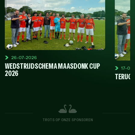
26-07-2026
WEDSTRIJDSCHEMA MAASDONK CUP
17-06
2026
TERUGB
TROTS OP ONZE SPONSOREN