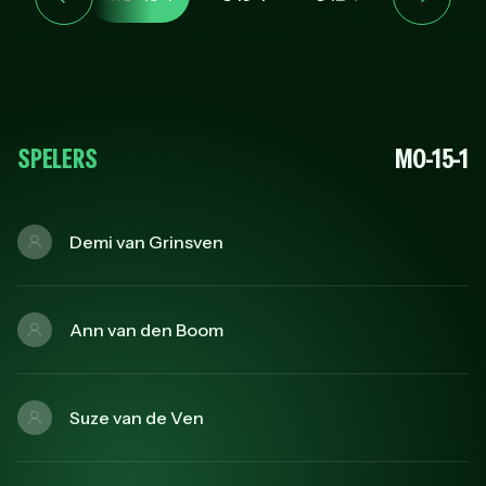
SPELERS
MO-15-1
Demi van Grinsven
Ann van den Boom
Suze van de Ven