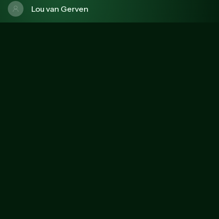
Lou van Gerven
Amy Ackermans
Sofie van der Heijden
Yfke Schuring
Hannah van Helvoort
Saar van de Ven